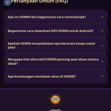
Pertanyaan Umum (FAQ)
❓
Apa itu HIWIN dan bagaimana cara memulainya?
Bagaimana cara download APK HIWIN untuk Android?
Apakah HIWIN menyediakan opsi bermain tanpa instal
APK?
Mengapa link alternatif HIWIN penting saat akses utama
sibuk?
Apa keuntungan membuat akun di HIWIN?
HIWIN