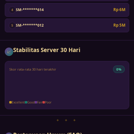
Rp
6M
SM-*******614
4
Rp
5M
SM-*******012
5
Stabilitas Server 30 Hari
📈
Skor rata-rata 30 hari terakhir
0%
Excellent
Good
Fair
Poor
✦ ✦ ✦