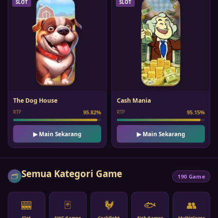
SLOT
SLOT
The Dog House
Cash Mania
95.82%
95.15%
RTP
RTP
▶ Main Sekarang
▶ Main Sekarang
Semua Kategori Game
🗂️
190 Game
🎰
🃏
🐓
🐟
👥
Slot
AWC Games
Cockfight
Fish Games
Multiplayer