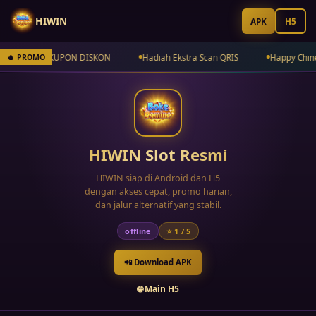
HIWIN
APK
H5
TRIO KUPON DISKON
Hadiah Ekstra Scan QRIS
Happy Chines
🔥 PROMO
HIWIN Slot Resmi
HIWIN siap di Android dan H5
dengan akses cepat, promo harian,
dan jalur alternatif yang stabil.
offline
⭐ 1 / 5
📲 Download APK
🌐 Main H5