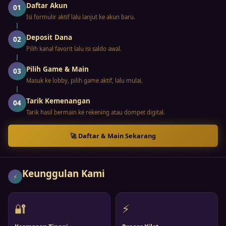
Daftar Akun
01
Isi formulir aktif lalu lanjut ke akun baru.
Deposit Dana
02
Pilih kanal favorit lalu isi saldo awal.
Pilih Game & Main
03
Masuk ke lobby, pilih game aktif, lalu mulai.
Tarik Kemenangan
04
Tarik hasil bermain ke rekening atau dompet digital.
🚀 Daftar & Main Sekarang
Keunggulan Kami
⚡
🔐
⚡