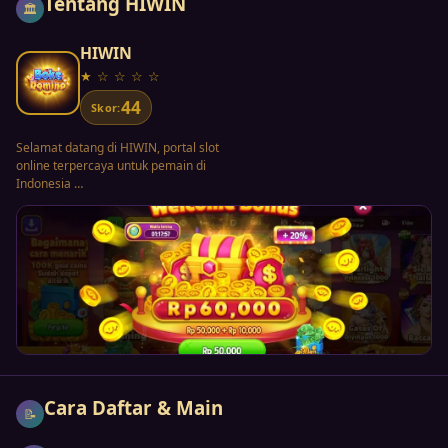
Tentang HIWIN
🏛️
HIWIN
★ ☆ ☆ ☆ ☆
44
Skor:
Selamat datang di HIWIN, portal slot
online terpercaya untuk pemain di
Indonesia …
Cara Daftar & Main
📝